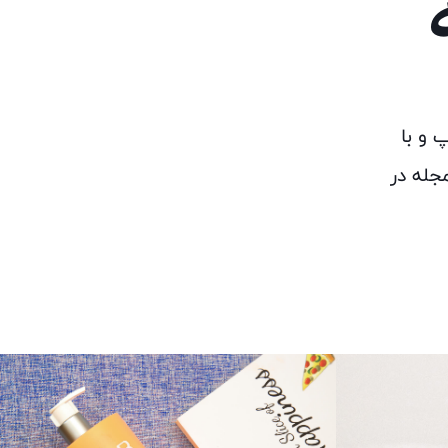
 و با
جله در