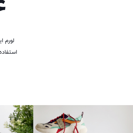
ع
لورم ا
استفاده